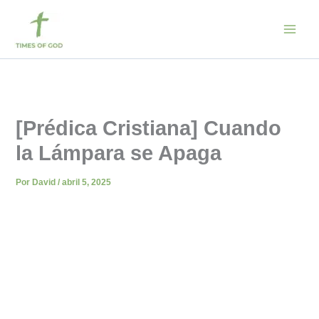
Ir
al
contenido
[Prédica Cristiana] Cuando
la Lámpara se Apaga
Por
David
/
abril 5, 2025