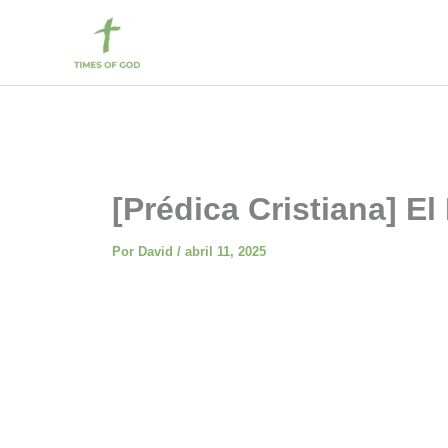
Ir
al
contenido
[Prédica Cristiana] E
Por
David
/
abril 11, 2025