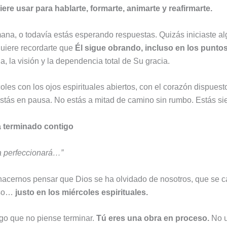
re usar para hablarte, formarte, animarte y reafirmarte.
mana, o todavía estás esperando respuestas. Quizás iniciaste alg
quiere recordarte que
Él sigue obrando, incluso en los punto
a, la visión y la dependencia total de Su gracia.
coles con los ojos espirituales abiertos, con el corazón dispuest
tás en pausa. No estás a mitad de camino sin rumbo. Estás si
a terminado contigo
a perfeccionará…”
acernos pensar que Dios se ha olvidado de nosotros, que se ca
eso…
justo en los miércoles espirituales.
lgo que no piense terminar.
Tú eres una obra en proceso.
No u