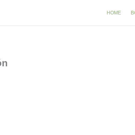
HOME
B
ón