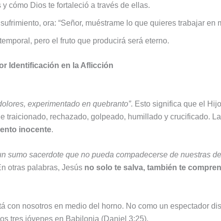
y cómo Dios te fortaleció a través de ellas.
sufrimiento, ora: “Señor, muéstrame lo que quieres trabajar en m
temporal, pero el fruto que producirá será eterno.
r Identificación en la Aflicción
dolores, experimentado en quebranto”
. Esto significa que el Hi
ue traicionado, rechazado, golpeado, humillado y crucificado. La
iento inocente
.
un sumo sacerdote que no pueda compadecerse de nuestras debi
n otras palabras, Jesús
no solo te salva, también te compre
stá con nosotros en medio del horno. No como un espectador d
los tres jóvenes en Babilonia (Daniel 3:25).