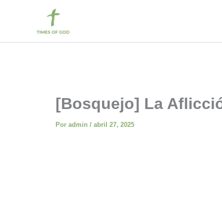
Ir
al
contenido
[Bosquejo] La Aflicci
Por
admin
/
abril 27, 2025