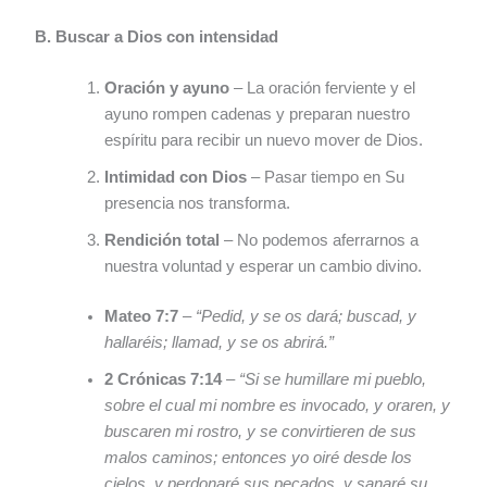
B. Buscar a Dios con intensidad
Oración y ayuno
– La oración ferviente y el
ayuno rompen cadenas y preparan nuestro
espíritu para recibir un nuevo mover de Dios.
Intimidad con Dios
– Pasar tiempo en Su
presencia nos transforma.
Rendición total
– No podemos aferrarnos a
nuestra voluntad y esperar un cambio divino.
Mateo 7:7
–
“Pedid, y se os dará; buscad, y
hallaréis; llamad, y se os abrirá.”
2 Crónicas 7:14
–
“Si se humillare mi pueblo,
sobre el cual mi nombre es invocado, y oraren, y
buscaren mi rostro, y se convirtieren de sus
malos caminos; entonces yo oiré desde los
cielos, y perdonaré sus pecados, y sanaré su