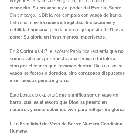
creyentes
. A través de Su gracia, nos ha dado
el
evangelio, Su presencia y el poder del Espíritu Santo
.
Sin embargo, la Biblia nos compara con
vasos de barro
.
Esto nos muestra
nuestra fragilidad, limitaciones y
debilidad humana
, pero también
el propósito de Dios al
poner Su gloria en instrumentos imperfectos
.
En
2 Corintios 4:7
, el apóstol Pablo nos recuerda que
no
somos valiosos por nuestra apariencia o fortaleza,
sino por el tesoro que llevamos dentro
. Dios no busca
vasos perfectos o dorados
, sino
corazones dispuestos
a ser usados para Su gloria
.
Este bosquejo explorará
qué significa ser un vaso de
barro, cuál es el tesoro que Dios ha puesto en
nosotros y cómo debemos vivir para reflejar Su gloria.
I. La Fragilidad del Vaso de Barro: Nuestra Condición
Humana