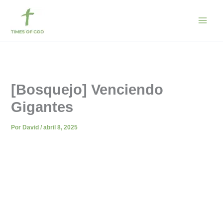
Ir
al
contenido
[Bosquejo] Venciendo
Gigantes
Por
David
/
abril 8, 2025